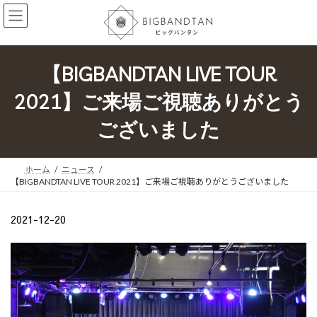
コ
ナ
ン
ビ
テ
ゲ
ン
ー
ツ
シ
【BIGBANDTAN LIVE TOUR
へ
ョ
ス
ン
2021】ご来場ご視聴ありがとう
キ
に
ッ
移
ございました
プ
動
ホーム
ニュース
【BIGBANDTAN LIVE TOUR 2021】ご来場ご視聴ありがとうございました
2021-12-20