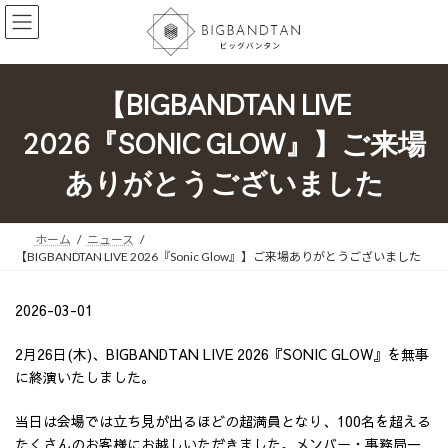
コ
ナ
ン
ビ
テ
ゲ
ン
ー
ツ
シ
【BIGBANDTAN LIVE
へ
ョ
ス
ン
2026『SONIC GLOW』】ご来場
キ
に
ッ
移
ありがとうございました
プ
動
ホーム
ニュース
【BIGBANDTAN LIVE 2026『Sonic Glow』】ご来場ありがとうございました
2026-03-01
2月26日(木)、BIGBANDTAN LIVE 2026『SONIC GLOW』を無事
に終演いたしました。
当日は会場では立ち見が出るほどの超満員となり、100名を超える
たくさんのお客様にお越しいただきました。メンバー・事務局一